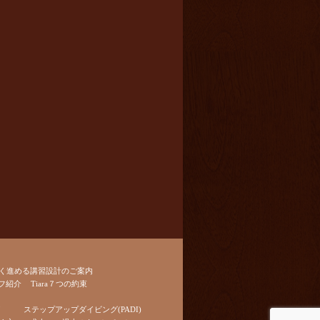
く進める講習設計のご案内
フ紹介
Tiara７つの約束
ステップアップダイビング(PADI)