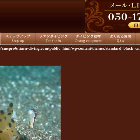
ステップアップ
ファンダイビング
ダイビング器材
よくある質問
店
/cmspro6/tiara-diving.com/public_html/wp-content/themes/standard_black_c