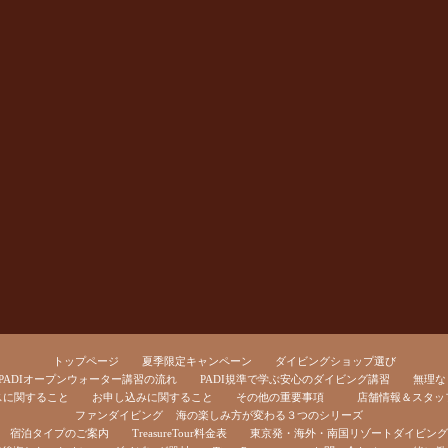
トップページ
夏季限定キャンペーン
ダイビングショップ選び
PADIオープンウォーター講習の流れ
PADI規準で学ぶ安心のダイビング講習
無理な
スに関すること
お申し込みに関すること
その他の重要事項
店舗情報＆スタッ
ファンダイビング
海の楽しみ方が変わる３つのシリーズ
宿泊タイプのご案内
TreasureTour料金表
東京発・海外・南国リゾートダイビング