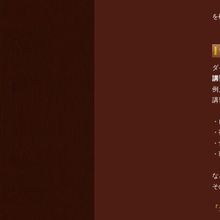
を
ダ
講
例
講
・
・
・
・
な
そ
「