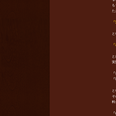
も
た
「
と
「
と
実
「
「
と
そ
料
「