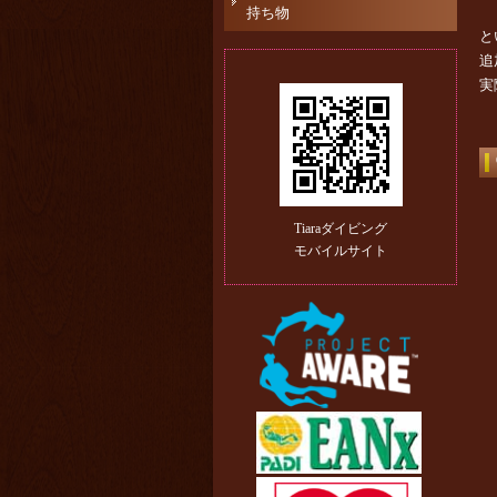
持ち物
と
追
実
Tiaraダイビング
モバイルサイト