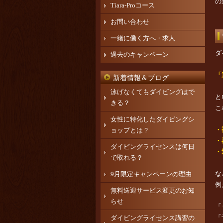
の
Tiara-Proコース
お問い合わせ
一緒に働く方へ・求人
ダ
過去のキャンペーン
「
新着情報＆ブログ
泳げなくてもダイビングはで
と
きる？
こ
女性に特化したダイビングシ
・
ョップとは？
・
ダイビングライセンスは何日
・
で取れる？
な
9月限定キャンペーンの理由
例
無料送迎サービス変更のお知
らせ
「
「
ダイビングライセンス講習の