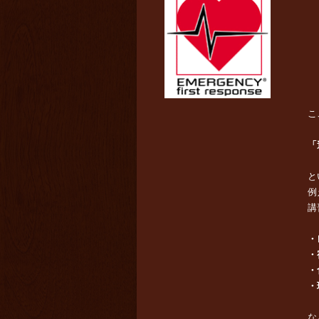
こ
「
と
例
講
・
・
・
・
な