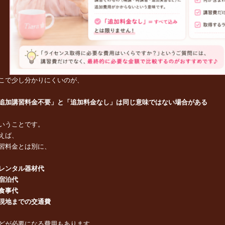
こで少し分かりにくいのが、
追加講習料金不要」と「追加料金なし」は同じ意味ではない場合がある
いうことです。
えば、
習料金とは別に、
レンタル器材代
宿泊代
食事代
現地までの交通費
どが必要になる費用もあります。