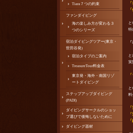
「
Tiara７つの約束
「
ファンダイビング
と
海の楽しみ方が変わる３
特
つのシリーズ
宿泊ダイビングツアー(東京・
「
世田谷発)
と
宿泊タイプのご案内
実
TreasureTour料金表
「
東京発・海外・南国リゾ
ートダイビング
と
ステップアップダイビング
料
(PADI)
「
ダイビングサークルのショッ
「
プ選びで後悔しないために
「
ダイビング器材