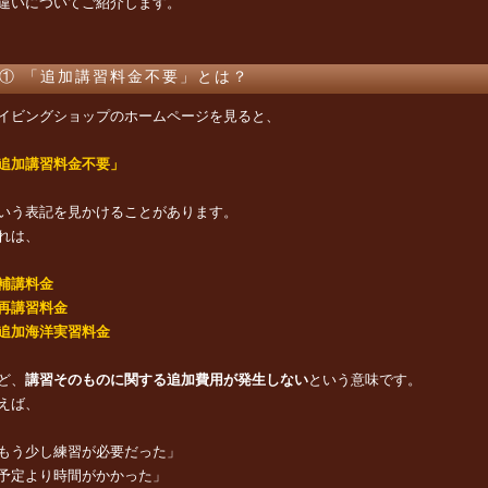
違いについてご紹介します。
① 「追加講習料金不要」とは？
イビングショップのホームページを見ると、
追加講習料金不要」
いう表記を見かけることがあります。
れは、
補講料金
再講習料金
追加海洋実習料金
ど、
講習そのものに関する追加費用が発生しない
という意味です。
えば、
もう少し練習が必要だった」
予定より時間がかかった」