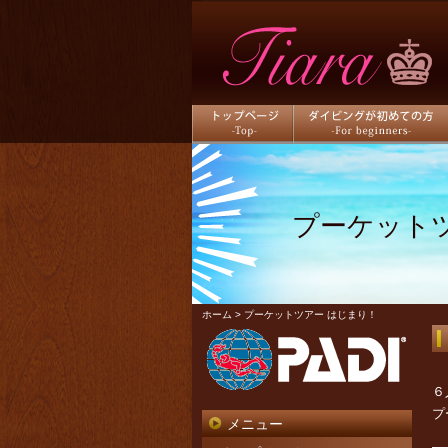
トップページ
ダイビングが初めての方
プーケット
ホーム
> プーケットツアー はじまり！
６
プ
メニュー