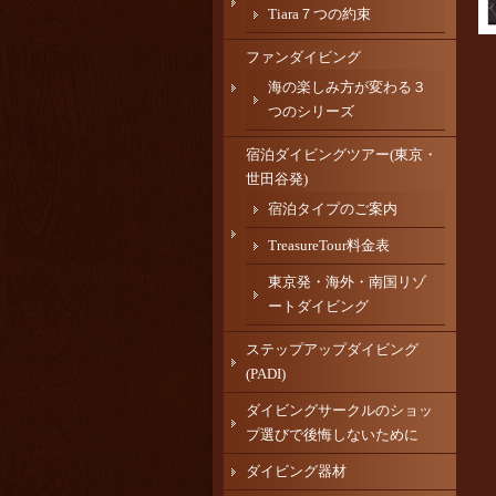
Tiara７つの約束
ファンダイビング
海の楽しみ方が変わる３
つのシリーズ
宿泊ダイビングツアー(東京・
世田谷発)
宿泊タイプのご案内
TreasureTour料金表
東京発・海外・南国リゾ
ートダイビング
ステップアップダイビング
(PADI)
ダイビングサークルのショッ
プ選びで後悔しないために
ダイビング器材