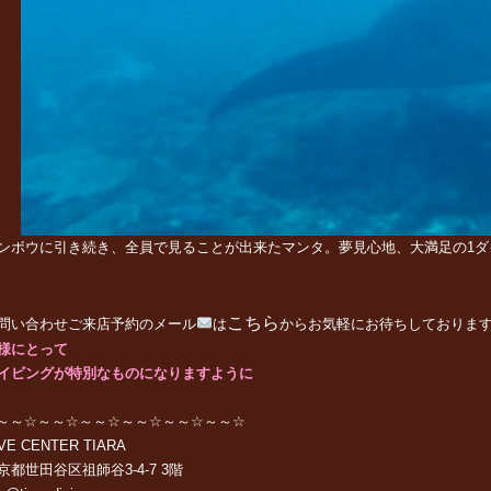
ンボウに引き続き、全員で見ることが出来たマンタ。夢見心地、大満足の1ダ
こちら
問い合わせご来店予約のメール
は
からお気軽にお待ちしておりま
様にとって
イビングが特別なものになりますように
～～☆～～☆～～☆～～☆～～☆～～☆
VE CENTER TIARA
京都世田谷区祖師谷
3-4-7 3
階