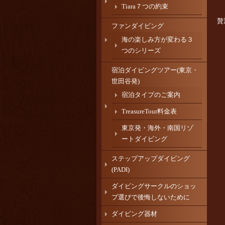
Tiara７つの約束
贅
ファンダイビング
海の楽しみ方が変わる３
つのシリーズ
宿泊ダイビングツアー(東京・
世田谷発)
宿泊タイプのご案内
TreasureTour料金表
東京発・海外・南国リゾ
ートダイビング
ステップアップダイビング
(PADI)
ダイビングサークルのショッ
プ選びで後悔しないために
ダイビング器材