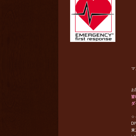
マ
お
皆
ダ
☆
DI
東