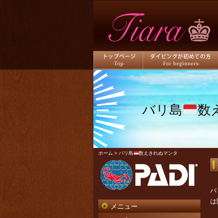
トップページ
ダイビングが初めての方
バリ島
数
ホーム
> バリ島
数えきれぬマンタ
バ
は
メニュー