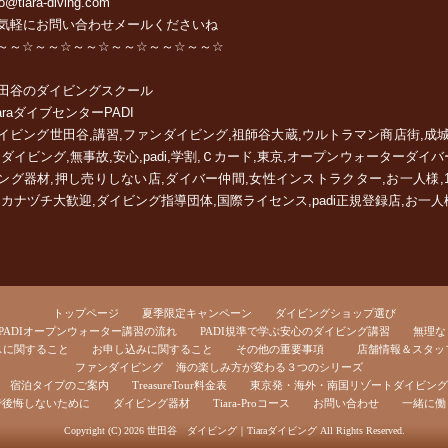
fo@tiara-diving.com
気軽に
お問い合わせメール
くださいね
～～☆～～☆～～☆～～☆～～☆～～☆
田谷のダイビングスクール
ara
ダイブセンター
PADI
イビング世田谷,講習,ファンダイビング,祖師谷大蔵,ウルトラマン商店街,成
,ダイビング,無事故,安心,padi,学割,Ｃカード,東京,オープンウォーターダイ
ング器材,押し売りしない店,ダイバー仲間,女性インストラクター,お一人様
,カナヅチ大歓迎,ダイビング指導団体,国際ライセンス,padi正規登録店,お一人
トップページ
夏季限定キャンペーン
ダイビングショップ選び
PADIオープンウォーター講習の流れ
PADI規準で学ぶ安心のダイビング講習
無理な
スに関すること
お申し込みに関すること
その他の重要事項
店舗情報＆スタッ
ファンダイビング
海の楽しみ方が変わる３つのシリーズ
宿泊タイプのご案内
TreasureTour料金表
東京発・海外・南国リゾートダイビング
で後悔しないために
ダイビング器材
Tiara-Proコース
お問い合わせ
一緒に働
Copyright (C) 2026
世田谷 ダイビング｜Tiaraダイビング
All Rights Reserved.