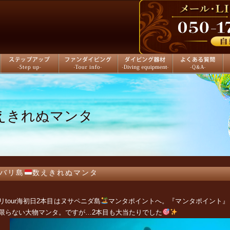
ステップアップ
ファンダイビング
ダイビング器材
よくある質問
店
えきれぬマンタ
バリ島
数えきれぬマンタ
リtour海初日2本目は
ヌサペニダ島
マンタポイントへ。『マンタポイント』
限らない大物マンタ。ですが…2本目も大当たりでした