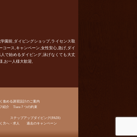
城学園前,ダイビングショップ,ライセンス取
バーコース,キャンペーン,女性安心,急げ,ダイ
,1人で始めるダイビング,泳げなくても大丈
様,お一人様大歓迎,
く進める講習設計のご案内
フ紹介
Tiara７つの約束
ステップアップダイビング(PADI)
く方へ・求人
過去のキャンペーン