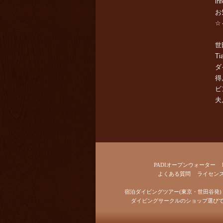
in
お
☆
世
Ti
ダ
得
ビ
夫
PADIオープンウォーター
よくある質問
ライセン
宿泊ダイビングツアー(東京・世田谷発)
ダイビングサークルのショップ選び