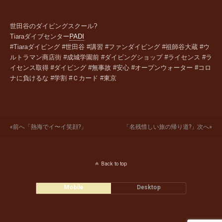
世田谷のダイビングスクール?
Tiara
ダイブセンター
PADI
#Tiaraダイビング #世田谷 #講習 #ファンダイビング #祖師谷大蔵 #ウ
ルトラマン商店街 #成城学園前 #ダイビングショップ #ライセンス #ラ
イセンス取得 #ダイビング #無事故 #安心 #オープンウォーター #コロ
ナに負けるな #学割 #Ｃカード #東京
«前へ「熱海でイ〜イ笑顔?」
「名残惜しい旅の帰り道?」次へ»
Back to top
Mobile
Desktop