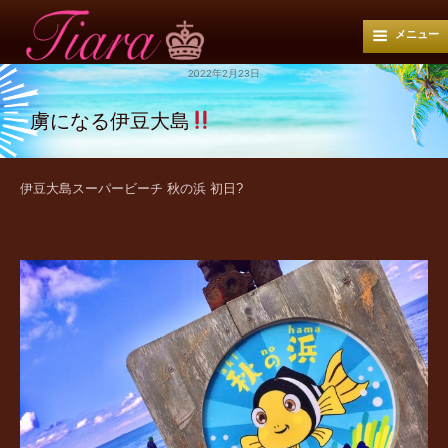
メニュー
2022年2月23日
虜になる伊豆大島
伊豆大島スーパービーチ 秋の浜 初日?