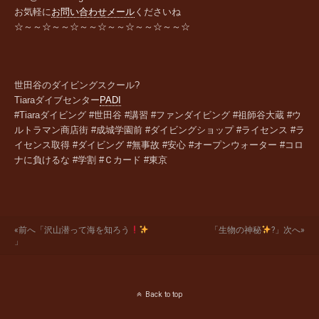
お気軽に
お問い合わせメール
くださいね
☆～～☆～～☆～～☆～～☆～～☆～～☆
世田谷のダイビングスクール?
Tiara
ダイブセンター
PADI
#Tiaraダイビング #世田谷 #講習 #ファンダイビング #祖師谷大蔵 #ウ
ルトラマン商店街 #成城学園前 #ダイビングショップ #ライセンス #ラ
イセンス取得 #ダイビング #無事故 #安心 #オープンウォーター #コロ
ナに負けるな #学割 #Ｃカード #東京
«前へ「沢山潜って海を知ろう
「生物の神秘
?」次へ»
」
Back to top