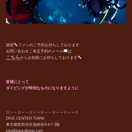
講習
ファンの
ご予約お待ちしております
お問い合わせご来店予約のメール
は
こちら
からお気軽にお待ちしております
皆様にとって
ダイビングが特別なものになりますように
☆～～☆～～☆～～☆～～☆～～☆～～☆
DIVE CENTER TIARA
東京都世田谷区祖師谷
3-4-7 3
階
info@tiara-diving.com