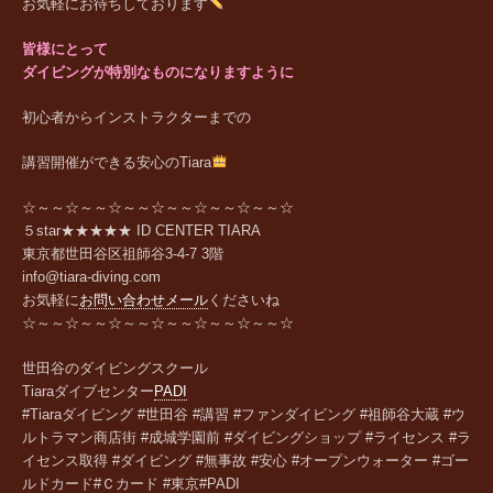
お気軽にお待ちしております
皆様にとって
ダイビングが特別なものになりますように
初心者からインストラクターまでの
講習開催ができる安心のTiara
☆～～☆～～☆～～☆～～☆～～☆～～☆
５star★★★★★ ID CENTER TIARA
東京都世田谷区祖師谷
3-4-7 3
階
info@tiara-diving.com
お気軽に
お問い合わせメール
くださいね
☆～～☆～～☆～～☆～～☆～～☆～～☆
世田谷のダイビングスクール
Tiara
ダイブセンター
PADI
#Tiaraダイビング #世田谷 #講習 #ファンダイビング #祖師谷大蔵 #ウ
ルトラマン商店街 #成城学園前 #ダイビングショップ #ライセンス #ラ
イセンス取得 #ダイビング #無事故 #安心 #オープンウォーター #ゴー
ルドカード#Ｃカード #東京#PADI