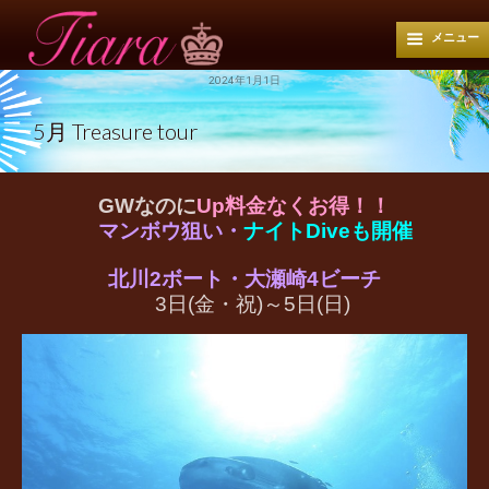
メニュー
2024年1月1日
5月 Treasure tour
GWなのに
Up料金なくお得！！
マンボウ狙い・
ナイトDiveも開催
北川2ボート・大瀬崎4ビーチ
3日(金・祝)～5日(日)