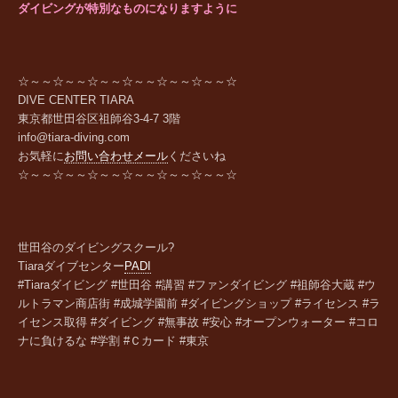
ダイビングが特別なものになりますように
☆～～☆～～☆～～☆～～☆～～☆～～☆
DIVE CENTER TIARA
東京都世田谷区祖師谷
3-4-7 3
階
info@tiara-diving.com
お気軽に
お問い合わせメール
くださいね
☆～～☆～～☆～～☆～～☆～～☆～～☆
世田谷のダイビングスクール?
Tiara
ダイブセンター
PADI
#Tiaraダイビング #世田谷 #講習 #ファンダイビング #祖師谷大蔵 #ウ
ルトラマン商店街 #成城学園前 #ダイビングショップ #ライセンス #ラ
イセンス取得 #ダイビング #無事故 #安心 #オープンウォーター #コロ
ナに負けるな #学割 #Ｃカード #東京