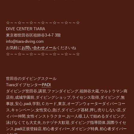
☆～～☆～～☆～～☆～～☆～～☆～～☆
DIVE CENTER TIARA
東京都世田谷区祖師谷
3-4-7 3
階
info@tiara-diving.com
お気軽に
お問い合わせメール
くださいね
☆～～☆～～☆～～☆～～☆～～☆～～☆
世田谷のダイビングスクール
Tiara
ダイブセンター
PADI
ダイビング世田谷,講習,ファンダイビング,祖師谷大蔵,ウルトラマン商
店街,成城学園前,ダイビングショップ,ライセンス取得,ダイビング,無
事故,安心,padi,学割,Ｃカード,東京,オープンウォーターダイバーコー
ス,キャンペーン,女性安心,急げ,ダイビング器材,押し売りしない店,ダ
イバー仲間,女性インストラクター,お一人様,1人で始めるダイビング,
泳げなくても大丈夫,カナヅチ大歓迎,ダイビング指導団体,国際ライセ
ンス,padi正規登録店,初心者ダイバー,ダイビング特典,初心者ダイバー