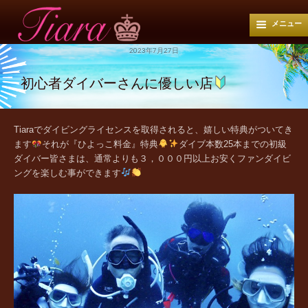
メニュー
2023年7月27日
初心者ダイバーさんに優しい店
Tiaraでダイビングライセンスを取得されると、嬉しい特典がついてき
ます
それが『ひよっこ料金』特典
ダイブ本数25本までの初級
ダイバー皆さまは、通常よりも３，０００円以上お安くファンダイビ
ングを楽しむ事ができます