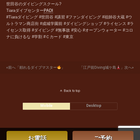
世田谷のダイビングスクール?
Tiara
ダイブセンター
PADI
#Tiaraダイビング #世田谷 #講習 #ファンダイビング #祖師谷大蔵 #ウ
ルトラマン商店街 #成城学園前 #ダイビングショップ #ライセンス #ラ
イセンス取得 #ダイビング #無事故 #安心 #オープンウォーター #コロ
ナに負けるな #学割 #Ｃカード #東京
«前へ「頼れるダイブマスター
」
「江戸前diving城ケ島
」次へ»
Back to top
Mobile
Desktop
お電話
ご予約