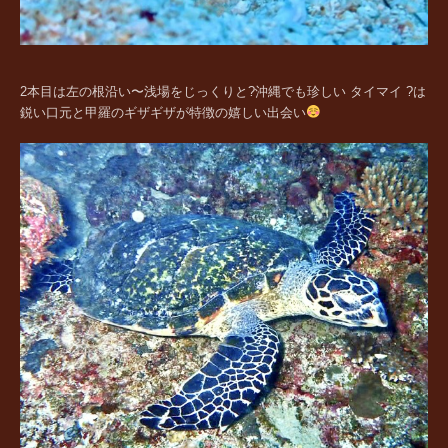
2本目は左の根沿い〜浅場をじっくりと?沖縄でも珍しい タイマイ ?は
鋭い口元と甲羅のギザギザが特徴の嬉しい出会い