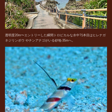
透明度20m〜エントリーした瞬間トロピカルな水中?1本目はヒレナガ
ネジリンボウ やチンアナゴがいる砂地-35mへ。