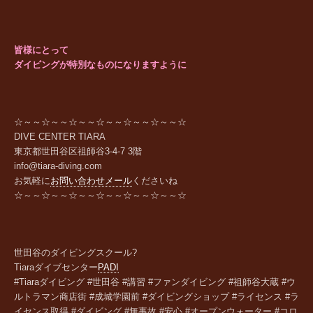
皆様にとって
ダイビングが特別なものになりますように
☆～～☆～～☆～～☆～～☆～～☆～～☆
DIVE CENTER TIARA
東京都世田谷区祖師谷
3-4-7 3
階
info@tiara-diving.com
お気軽に
お問い合わせメール
くださいね
☆～～☆～～☆～～☆～～☆～～☆～～☆
世田谷のダイビングスクール?
Tiara
ダイブセンター
PADI
#Tiaraダイビング #世田谷 #講習 #ファンダイビング #祖師谷大蔵 #ウ
ルトラマン商店街 #成城学園前 #ダイビングショップ #ライセンス #ラ
イセンス取得 #ダイビング #無事故 #安心 #オープンウォーター #コロ