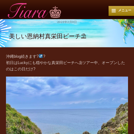
メニュー
2023年2月9日
美しい恩納村真栄田ビーチ⛱
沖縄blog続きます?‍
?
初日はLuckyにも穏やかな真栄田ビーチへ⛱ツアー中、オープンした
のはこの日だけ?