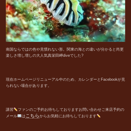
南国ならではの色や見慣れない形。関東の海との違いが分かると尚更
楽しさ増し増しの大人気真栄田岬diveでした?
現在ホームページリニューアル中のため、カレンダーとFacebookが見
られない場合があります。
講習
ファンの
ご予約お待ちしております
お問い合わせご来店予約の
こちら
メール
は
からお気軽にお待ちしております