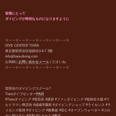
皆様にとって
ダイビングが特別なものになりますように
☆～～☆～～☆～～☆～～☆～～☆～～☆
DIVE CENTER TIARA
東京都世田谷区祖師谷
3-4-7 3
階
info@tiara-diving.com
お気軽に
お問い合わせメール
くださいね
☆～～☆～～☆～～☆～～☆～～☆～～☆
世田谷のダイビングスクール?
Tiara
ダイブセンター
PADI
#Tiaraダイビング #世田谷 #講習 #ファンダイビング #祖師谷大蔵 #ウ
ルトラマン商店街 #成城学園前 #ダイビングショップ #ライセンス #ラ
イセンス取得 #ダイビング #無事故 #安心 #オープンウォーター #コロ
ナに負けるな #学割 #Ｃカード #東京