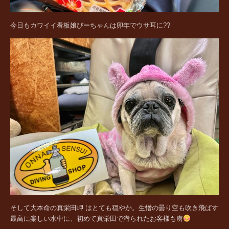
今日もカワイイ看板娘ぴーちゃんは卯年でウサ耳に??
そして大本命の真栄田岬 はとても穏やか。生憎の曇り空も吹き飛ばす
最高に楽しい水中に、初めて真栄田で潜られたお客様も虜