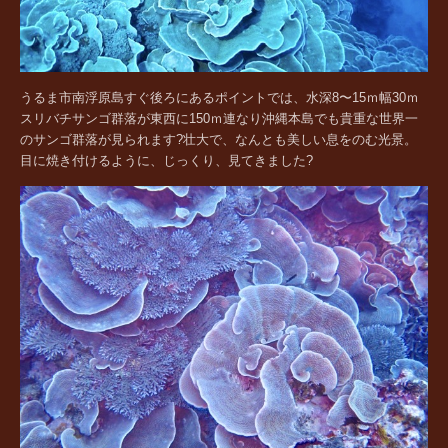
うるま市南浮原島すぐ後ろにあるポイントでは、水深8〜15ｍ幅30ｍ
スリバチサンゴ群落が東西に150ｍ連なり沖縄本島でも貴重な世界一
のサンゴ群落が見られます?壮大で、なんとも美しい息をのむ光景。
目に焼き付けるように、じっくり、見てきました?