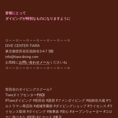
皆様にとって
ダイビングが特別なものになりますように
☆～～☆～～☆～～☆～～☆～～☆～～☆
DIVE CENTER TIARA
東京都世田谷区祖師谷
3-4-7 3
階
info@tiara-diving.com
お気軽に
お問い合わせメール
くださいね
☆～～☆～～☆～～☆～～☆～～☆～～☆
世田谷のダイビングスクール?
Tiara
ダイブセンター
PADI
#Tiaraダイビング #世田谷 #講習 #ファンダイビング #祖師谷大蔵 #ウ
ルトラマン商店街 #成城学園前 #ダイビングショップ #ライセンス #ラ
イセンス取得 #ダイビング #無事故 #安心 #オープンウォーター #コロ
ナに負けるな #学割 #Ｃカード #東京