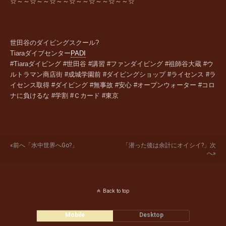
☆～～☆～～☆～～☆～～☆～～☆～～☆
世田谷のダイビングスクール?
Tiara
ダイブセンター
PADI
#Tiaraダイビング #世田谷 #講習 #ファンダイビング #祖師谷大蔵 #ウ
ルトラマン商店街 #成城学園前 #ダイビングショップ #ライセンス #ラ
イセンス取得 #ダイビング #無事故 #安心 #オープンウォーター #コロ
ナに負けるな #学割 #Ｃカード #東京
«前へ「水中世界へGo?」
「潜った後は余計にオイシイ?」次
へ»
Back to top
Mobile
Desktop