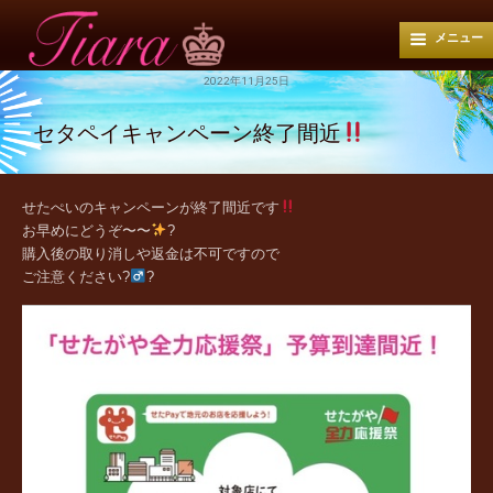
メニュー
2022年11月25日
セタペイキャンペーン終了間近
せたぺいのキャンペーンが
終了間近です
お早めにどうぞ〜〜
?
購入後の取り消しや返金は不可ですので
ご注意ください?‍
?