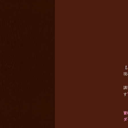
【
現
講
す
皆
ダ