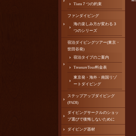
Tiara７つの約束
ファンダイビング
海の楽しみ方が変わる３
つのシリーズ
宿泊ダイビングツアー(東京・
世田谷発)
宿泊タイプのご案内
TreasureTour料金表
東京発・海外・南国リゾ
ートダイビング
ステップアップダイビング
(PADI)
ダイビングサークルのショッ
プ選びで後悔しないために
ダイビング器材