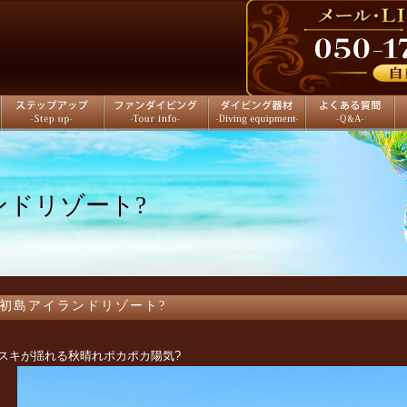
ステップアップ
ファンダイビング
ダイビング器材
よくある質問
店
ンドリゾート?
初島アイランドリゾート?
スキが揺れる秋晴れポカポカ陽気?