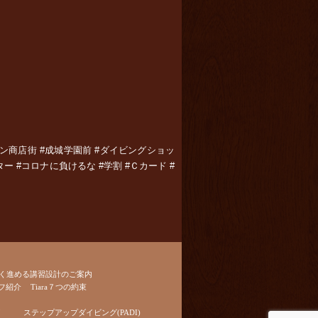
ラマン商店街 #成城学園前 #ダイビングショッ
ー #コロナに負けるな #学割 #Ｃカード #
く進める講習設計のご案内
フ紹介
Tiara７つの約束
ステップアップダイビング(PADI)