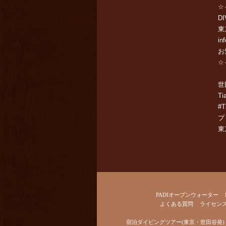
☆
DI
東
in
お
☆
世
Ti
#
プ
東
PADIオープンウォーター
よくある質問
ライセン
宿泊ダイビングツアー(東京・世田谷発)