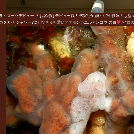
ライスーツデビュー のお客様はデビュー戦大成功?沢山泳いで中性浮力も益
のタカベ シャワー?にとびきり可愛いオオモンカエルアンコウ の白
‍?イ