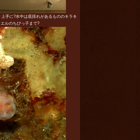
々上手に?水中は底揺れがあるもののキラキ
ロカエルのちびっ子まで?