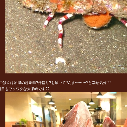
ごはんは沼津の超豪華?舟盛り?を頂いて?んま〜〜〜?と幸せ気分??
日目もワクワクな大瀬崎です??