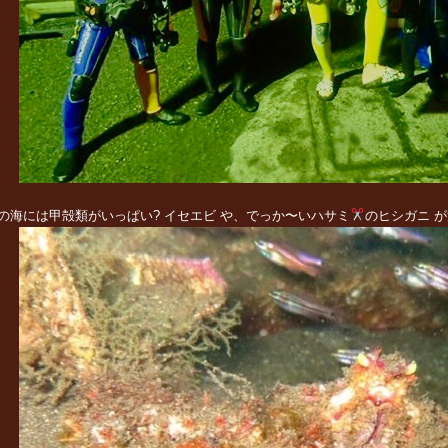
の海には甲殻類がいっぱい? イセエビ や、でっか〜いハサミ
のヒシガニ 