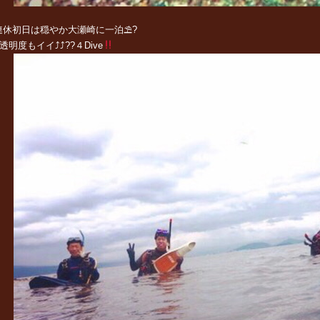
連休初日は穏やか大瀬崎に一泊⛱?
透明度もイイ⤴︎⤴?︎?４Dive