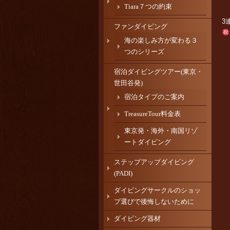
Tiara７つの約束
3
ファンダイビング
海の楽しみ方が変わる３
つのシリーズ
宿泊ダイビングツアー(東京・
世田谷発)
宿泊タイプのご案内
TreasureTour料金表
東京発・海外・南国リゾ
ートダイビング
ステップアップダイビング
(PADI)
ダイビングサークルのショッ
プ選びで後悔しないために
ダイビング器材