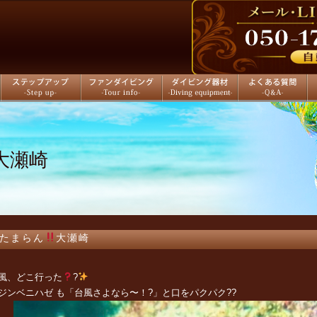
ステップアップ
ファンダイビング
ダイビング器材
よくある質問
店
大瀬崎
たまらん
大瀬崎
風、どこ行った
?
ジンベニハゼ も「台風さよなら〜！?」と口をパクパク??