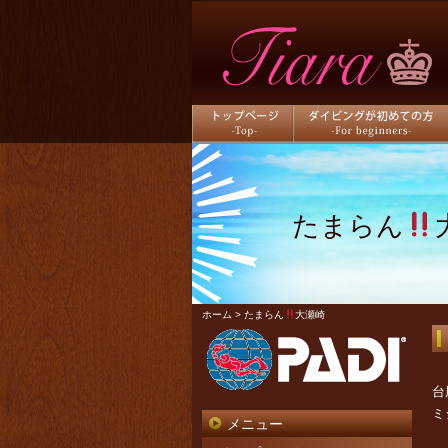
トップページ
ダイビングが初めての方
たまらん
ホーム
> たまらん
大瀬崎
台
ミ
メニュー