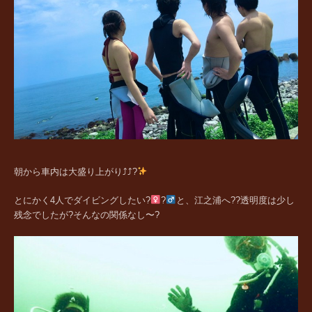
朝から車内は大盛り上がり⤴︎⤴︎?
とにかく4人でダイビングしたい?‍
?‍
と、江之浦へ??透明度は少し
残念でしたが?そんなの関係なし〜?