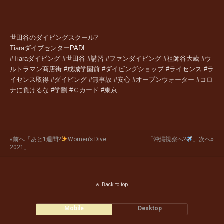
世田谷のダイビングスクール?
Tiara
ダイブセンター
PADI
#Tiaraダイビング #世田谷 #講習 #ファンダイビング #祖師谷大蔵 #ウ
ルトラマン商店街 #成城学園前 #ダイビングショップ #ライセンス #ラ
イセンス取得 #ダイビング #無事故 #安心 #オープンウォーター #コロ
ナに負けるな #学割 #Ｃカード #東京
«前へ「あと1週間?
Women’s Dive
「沖縄視察へ?
」次へ»
2021」
Back to top
Mobile
Desktop