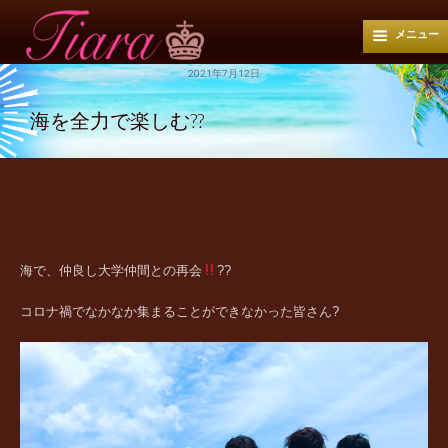
メニュー
2021年7月12日
海を全力で楽しむ??
海で、仲良し大学仲間との再会
??
コロナ禍でなかなか集まることができなかった皆さん?