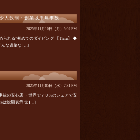
心少人数制・創業以来無事故
2025年11月10日（月）5:04 PM
られる”初めてのダイビング 【Tiara】 ◆
んな資格な […]
2025年11月05日（水）7:31 PM
！無事故の安心店 ・世界で７０%のシェアで安
は総額表示 世 […]