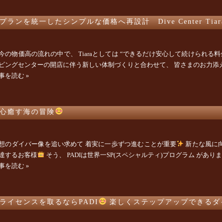
プランを統一したシンプルな価格へ再設計 Dive Center Tiar
今の物価高の流れの中で、 Tiaraとしては “できるだけ安心して続けられる
ビングセンターの開店に伴う新しい体制づくりと合わせて、 皆さまのお力添え
事を読む »
心癒す海の冒険
想のダイバー像を追い求めて 着実に一歩ずつ進むことが重要
新たな風に
達するお客様
そう、 PADIは世界一SP(スペシャルティ)プログラム がありま
事を読む »
ライセンスを取るならPADI
楽しくステップアップできるダ