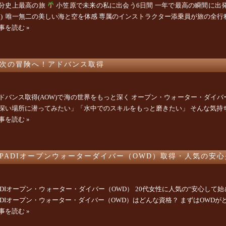
分史上最高の旅
小笠原で未来の私に出会う6日間 一年で最高の瞬間に出発し
水) 唯一無二の美しい海と空を体感 専属のインストラクター添乗員が旅の全行程を
事を読む »
次の冒険へ！アドバンス取得
ドバンス取得(AOW)で海の世界をもっと深く オープン・ウォーター・ダイ
深い場所に潜ってみたい」「水中でのスキルをもっと磨きたい」 そんな気持ちが芽
事を読む »
PADIオープンウォーターダイバー（OWD）取得・人気の安
ADIオープン・ウォーター・ダイバー（OWD） 20代女性に人気の“安心して始め
ADIオープン・ウォーター・ダイバー（OWD）はどんな資格？ まずはOWDがど
事を読む »