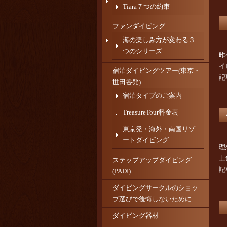
Tiara７つの約束
ファンダイビング
海の楽しみ方が変わる３
つのシリーズ
昨
イ
宿泊ダイビングツアー(東京・
記
世田谷発)
宿泊タイプのご案内
TreasureTour料金表
東京発・海外・南国リゾ
ートダイビング
理
上
ステップアップダイビング
記
(PADI)
ダイビングサークルのショッ
プ選びで後悔しないために
ダイビング器材