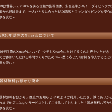
ADIは世界シェア70％を誇る信頼の指導団体。安全基準が高く、ダイビングのス
者から経験者まで、一人ひとりに合ったPADI講習とファンダイビングを安心
事を読む »
2026年以降のXmas会について
026年以降のXmas会について 今年もXmas会に向けて多くのお声をいただ
てご参加いただける時間づくりのため Tiara歴に応じた2部制 を導入することにな
事を読む »
器材無料お預かり廃止
器材無料お預かり」廃止のお知らせ 平素よりご利用いただき、誠にありが
れまで他店にはないサービスとしてご提供しておりました「器材無料お預かり」に
事を読む »