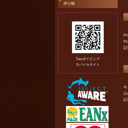
持ち物
P
P
記
Tiaraダイビング
モバイルサイト
今
心
記