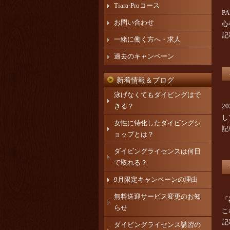
Tiara-Proコース
P
お問い合わせ
心
記
一緒に働く方へ・求人
過去のキャンペーン
新着情報＆ブログ
泳げなくてもダイビングはで
きる？
2
し
女性に特化したダイビングシ
記
ョップとは？
ダイビングライセンスは何日
で取れる？
9月限定キャンペーンの理由
無料送迎サービス変更のお知
「
らせ
こ
記
ダイビングライセンス講習の