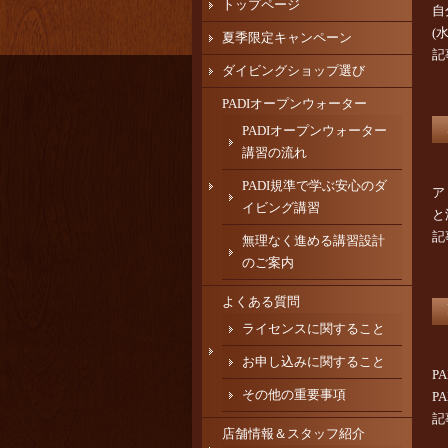
トップページ
自
(
夏季限定キャンペーン
記
ダイビングショップ選び
PADIオープンウォーター
PADIオープンウォーター
講習の流れ
PADI規準で学ぶ安心のダ
ア
イビング講習
と
記
無理なく進める講習設計
のご案内
よくある質問
ライセンスに関すること
お申し込みに関すること
P
その他の重要事項
P
記
店舗情報＆スタッフ紹介