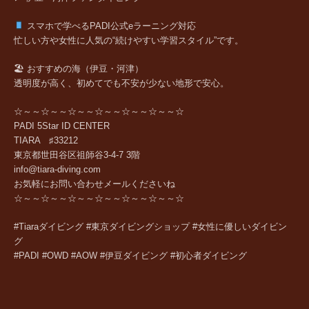
スマホで学べるPADI公式eラーニング対応
忙しい方や女性に人気の“続けやすい学習スタイル”です。
🏖 おすすめの海（伊豆・河津）
透明度が高く、初めてでも不安が少ない地形で安心。
☆～～☆～～☆～～☆～～☆～～☆～～☆
PADI 5Star ID CENTER
TIARA ♯33212
東京都世田谷区祖師谷3-4-7 3階
info@tiara-diving.com
お気軽にお問い合わせメールくださいね
☆～～☆～～☆～～☆～～☆～～☆～～☆
#Tiaraダイビング #東京ダイビングショップ #女性に優しいダイビン
グ
#PADI #OWD #AOW #伊豆ダイビング #初心者ダイビング