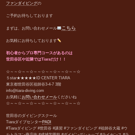
ファンダイビング
の
ご予約お待ちしております
こちら
まずは、お問い合わせメール
お気軽にお待ちしております
初心者からプロ専門コースがあるのは
世田谷区や近隣ではTiaraだけ！！
☆～～☆～～☆～～☆～～☆～～☆～～☆
５star★★★★★ID CENTER TIARA
東京都世田谷区祖師谷
3-4-7 3
階
info@tiara-diving.com
お気軽に
お問い合わせメール
くださいね
☆～～☆～～☆～～☆～～☆～～☆～～☆
世田谷のダイビングスクール
Tiara
ダイブセンター
PADI
#Tiaraダイビング #世田谷 #講習 #ファンダイビング #祖師谷大蔵 #ウ
ルトラマン商店街 #成城学園前 #ダイビングショップ #ライセンス #ラ