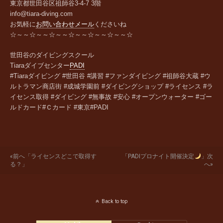
東京都世田谷区祖師谷
3-4-7 3
階
info@tiara-diving.com
お気軽に
お問い合わせメール
くださいね
☆～～☆～～☆～～☆～～☆～～☆～～☆
世田谷のダイビングスクール
Tiara
ダイブセンター
PADI
#Tiaraダイビング #世田谷 #講習 #ファンダイビング #祖師谷大蔵 #ウ
ルトラマン商店街 #成城学園前 #ダイビングショップ #ライセンス #ラ
イセンス取得 #ダイビング #無事故 #安心 #オープンウォーター #ゴー
ルドカード#Ｃカード #東京#PADI
«前へ「ライセンスどこで取得す
「PADIプロナイト開催決定
」次
る？」
へ»
Back to top