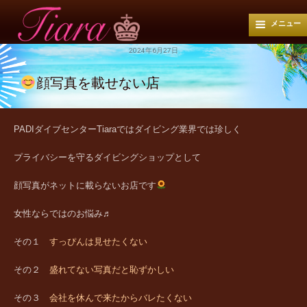
メニュー
2024年6月27日
顔写真を載せない店
PADIダイブセンターTiaraではダイビング業界では珍しく
プライバシーを守るダイビングショップとして
顔写真がネットに載らないお店です
女性ならではのお悩み♬
その１
すっぴんは見せたくない
その２
盛れてない写真だと恥ずかしい
その３
会社を休んで来たからバレたくない