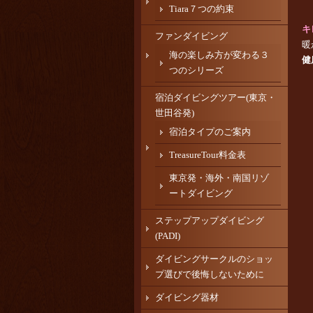
Tiara７つの約束
キ
ファンダイビング
暖
海の楽しみ方が変わる３
健
つのシリーズ
宿泊ダイビングツアー(東京・
世田谷発)
宿泊タイプのご案内
TreasureTour料金表
東京発・海外・南国リゾ
ートダイビング
ステップアップダイビング
(PADI)
ダイビングサークルのショッ
プ選びで後悔しないために
ダイビング器材