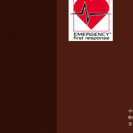
今
動
見