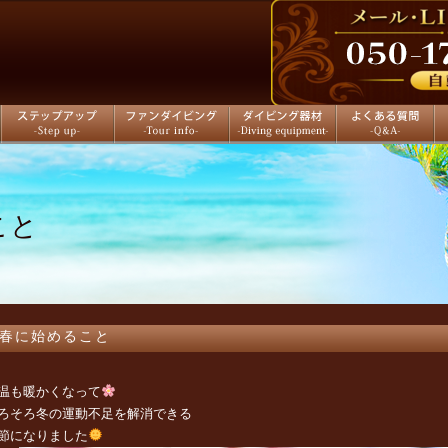
ステップアップ
ファンダイビング
ダイビング器材
よくある質問
店
こと
春に始めること
温も暖かくなって
ろそろ冬の運動不足を解消できる
節になりました