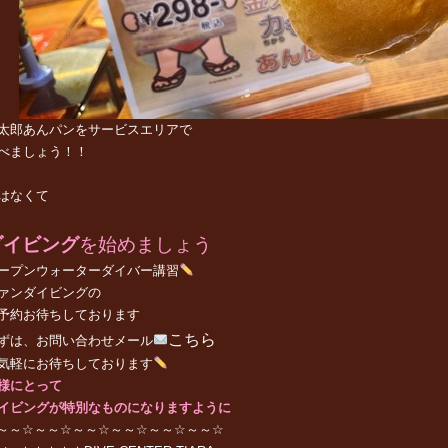
太郎あんパンをサービスエリアで
べましょう！！
はなくて
ダイビング
を始めましょう
ープンウォーターダイバー講習
ァンダイビング
の
予約お待ちしております
こちら
ずは、お問い合わせメール
気軽にお待ちしております
様にとって
イビングが特別なものになりますように
～～☆～～☆～～☆～～☆～～☆～～☆