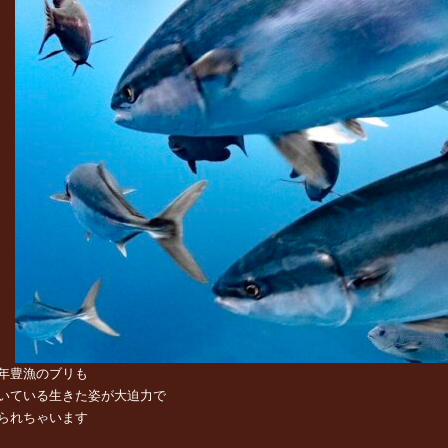
年豊漁のブリも
いている生きた姿が
大迫力で
られちゃいます