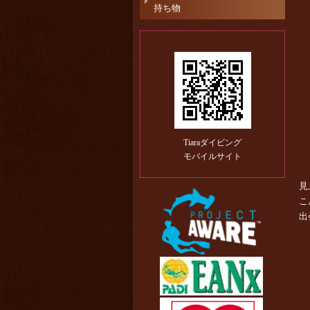
持ち物
Tiaraダイビング
モバイルサイト
見
こ
出