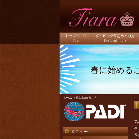
トップページ
ダイビングが初めての方
春に始める
ホーム
> 春に始めること
気
そ
メニュー
季