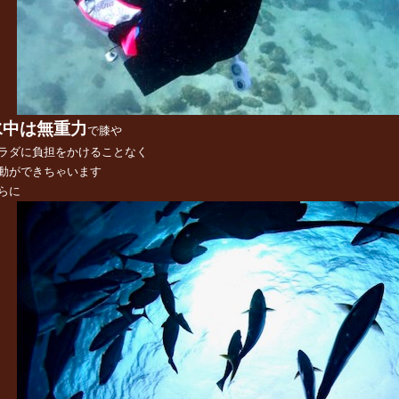
水中は無重力
で膝や
ラダに負担をかけることなく
動ができちゃいます
らに