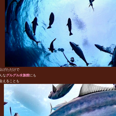
上げただけで
んな
グルグル水族館
にも
会えることも