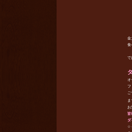
金
食
で
オ
フ
ご
ま
お
皆
ダ
☆