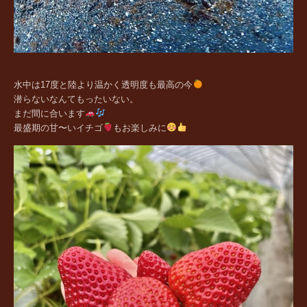
水中は17度と陸より温かく透明度も最高の今
潜らないなんてもったいない。
まだ間に合います
最盛期の甘〜いイチゴ
もお楽しみに