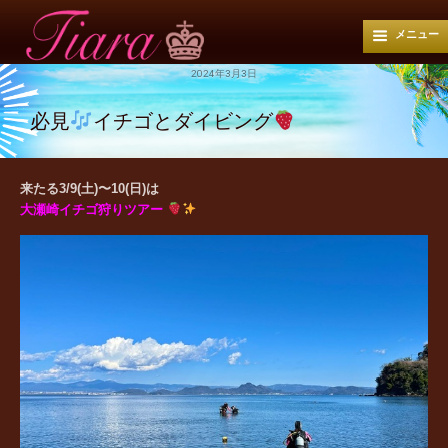
メニュー
2024年3月3日
必見
イチゴとダイビング
来たる3/9(土)〜10(日)は
大瀬崎イチゴ狩りツアー