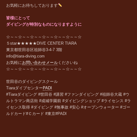
お気軽にお待ちしております
皆様にとって
ダイビングが特別なものになりますように
☆～～☆～～☆～～☆～～☆～～☆～～☆
５star★★★★★DIVE CENTER TIARA
東京都世田谷区祖師谷
3-4-7 3
階
info@tiara-diving.com
お気軽に
お問い合わせメール
くださいね
☆～～☆～～☆～～☆～～☆～～☆～～☆
世田谷のダイビングスクール
Tiara
ダイブセンター
PADI
#Tiaraダイビング #世田谷 #講習 #ファンダイビング #祖師谷大蔵 #ウ
ルトラマン商店街 #成城学園前 #ダイビングショップ #ライセンス #ラ
イセンス取得 #ダイビング #無事故 #安心 #オープンウォーター #ゴー
ルドカード#Ｃカード #東京#PADI