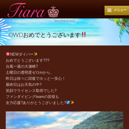
メニュー
2022年8月14日
OWDおめでとうございます
NEWダイバー
おめでとうございます???
台風一過の大瀬崎?
土曜日の透明度ゼロmから、
昨日は徐々に回復でホッと一安心！
最終日はお天気の中?
笑顔でライセンス取得でした?
ファンダイビングteamの皆様も
全力応援?ありがとうございました?‍