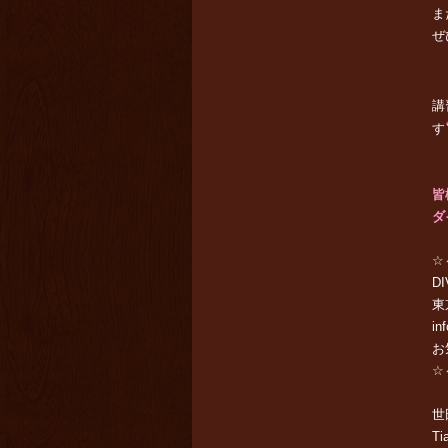
ま
ぜ
講
す
皆
ダ
☆
DI
東
in
お
☆
世
Ti