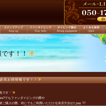
ステップアップ
ファンダイビング
ダイビング器材
よくある質問
店
報です！！
必見お得情報です！！
見です
ara?でも
ファンダイビングの際や
材ご購入の際、何にでもご利用いただける決済方法せたpay ??