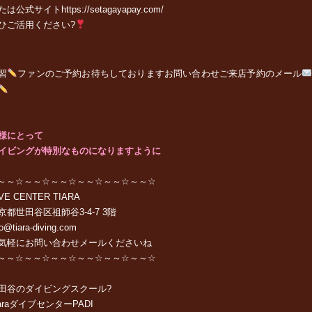
たは公式サイト
https://setagayapay.com/
ひご活用ください?
習
ファンの
ご予約お待ちしております
お問い合わせご来店予約のメール
様にとって
イビングが特別なものになりますように
～～☆～～☆～～☆～～☆～～☆～～☆
VE CENTER TIARA
京都世田谷区祖師谷
3-4-7 3
階
fo@tiara-diving.com
気軽に
お問い合わせメール
くださいね
～～☆～～☆～～☆～～☆～～☆～～☆
田谷のダイビングスクール?
ara
ダイブセンター
PADI