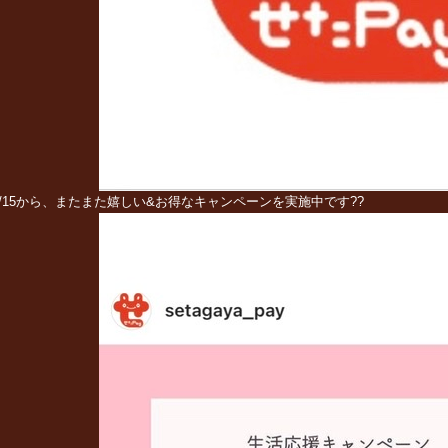
1/15から、またまた嬉しい&お得なキャンペーンを実施中です??