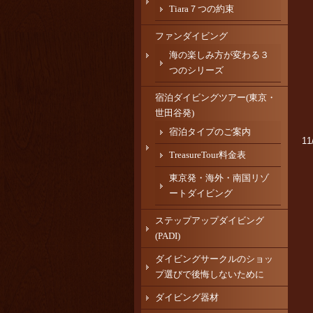
Tiara７つの約束
ファンダイビング
海の楽しみ方が変わる３
つのシリーズ
宿泊ダイビングツアー(東京・
世田谷発)
宿泊タイプのご案内
1
TreasureTour料金表
東京発・海外・南国リゾ
ートダイビング
ステップアップダイビング
(PADI)
ダイビングサークルのショッ
プ選びで後悔しないために
ダイビング器材