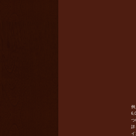
例
6
つ
詳
イ