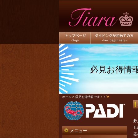
トップページ
ダイビングが初めての方
必見お得情
ホーム
> 必見お得情報です！！
必
Ti
メニュー
器